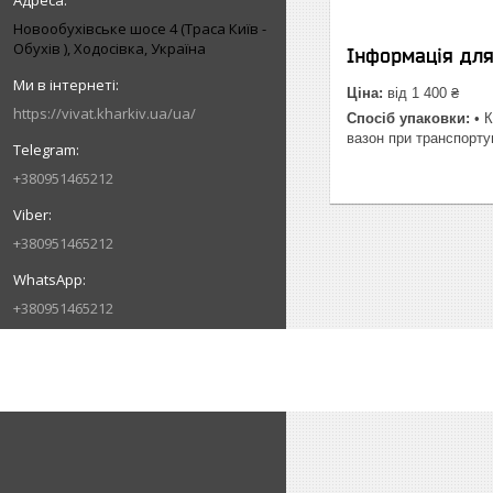
Новообухівське шосе 4 (Траса Київ -
Обухів ), Ходосівка, Україна
Інформація дл
Ціна:
від 1 400 ₴
https://vivat.kharkiv.ua/ua/
Спосіб упаковки:
• К
вазон при транспортув
+380951465212
+380951465212
+380951465212