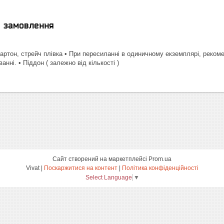
я замовлення
артон, стрейч плівка • При пересиланні в одиничному екземплярі, реком
анні. • Піддон ( залежно від кількості )
Сайт створений на маркетплейсі
Prom.ua
Vivat |
Поскаржитися на контент
|
Політика конфіденційності
Select Language
▼