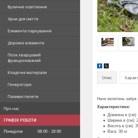
Вуличне освітлення
Урни для сміття
Елементи паркування
Дорожні елементи
Пісок кварцовий
фракціонований
Кладочні матеріали
Опис
Харак
Генератори
Паливні пелети
Наче велетень забув 
Характеристики:
Про нас
Довжина в (см):
ГРАФІК РОБОТИ
Ширина в (см): 
Висота в (см): 3
Понеділок
08:00
18:00
Вага: 30 кг