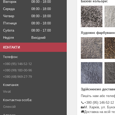
Базові кольори:
Вівторок
08:00
18:00
Середа
08:00
18:00
Четвер
08:00
18:00
Пʼятниця
08:00
18:00
Субота
08:00
17:00
Художнє фарбуванн
Неділя
Вихідний
КОНТАКТИ
+380 (95) 146-52-12
+380 (99) 183-00-96
+380 (68) 969-27-79
Здійснюємо доставку
Vivat
Пишіть нам або теле
📞+380 (95) 146-52-12 
Олексій
🏡М. Харків, ул. Буко
🚚Доставка на всій те