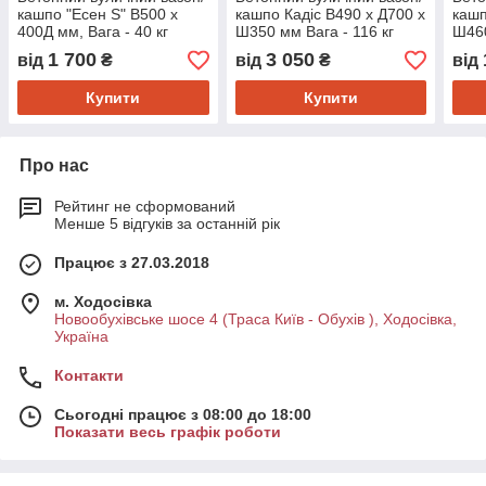
кашпо "Есен S" В500 x
кашпо Кадіс В490 х Д700 х
кашп
400Д мм, Вага - 40 кг
Ш350 мм Вага - 116 кг
Ш460
Об'єм - 30 л. ( чорний )
Об'єм - 71 л.
1 700
3 050
від
₴
від
₴
від
Купити
Купити
Про нас
Рейтинг не сформований
Менше 5 відгуків за останній рік
Працює з 27.03.2018
м. Ходосівка
Новообухівське шосе 4 (Траса Київ - Обухів ), Ходосівка,
Україна
Контакти
Сьогодні працює з 08:00 до 18:00
Показати весь графік роботи