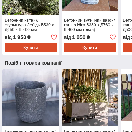
Бетонний квітник/
Бетонний вуличний вазон/
Бето
скульптура Лебідь В530 х
кашпо Ніка В380 х Д760 х
кашп
Д650 х Ш400 мм
Ш460 мм (овал)
Д50
1 950
1 850
від
₴
від
₴
від
Купити
Купити
Подібні товари компанії
Бетонний вуличний вазон/
Бетонний вуличний вазон/
Бето