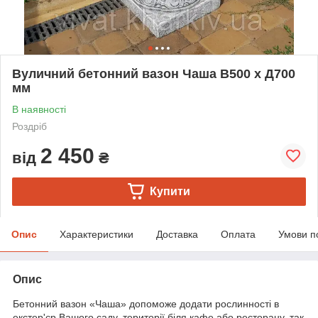
Вуличний бетонний вазон Чаша В500 х Д700
мм
В наявності
Роздріб
2 450
від
₴
Купити
Опис
Характеристики
Доставка
Оплата
Умови п
Опис
Бетонний вазон «Чаша» допоможе додати рослинності в
екстер'єр Вашого саду, території біля кафе або ресторану, так