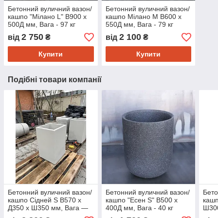
Бетонний вуличний вазон/
Бетонний вуличний вазон/
кашпо "Мілано L" В900 x
кашпо Мілано М В600 x
500Д мм, Вага - 97 кг
550Д мм, Вага - 79 кг
Об'єм - 85 л.
Об'єм - 70 л.
2 750
2 100
від
₴
від
₴
Купити
Купити
Подібні товари компанії
Бетонний вуличний вазон/
Бетонний вуличний вазон/
Бето
кашпо Сідней S В570 х
кашпо "Есен S" В500 x
кашп
Д350 х Ш350 мм, Вага —
400Д мм, Вага - 40 кг
Ш300
80 кг, Об'єм — 35 л.
Об'єм - 30 л. ( чорний )
Об'є