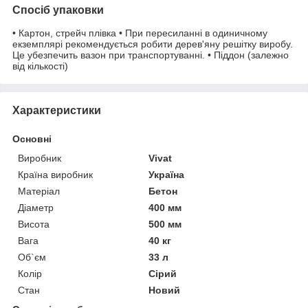
Спосіб упаковки
• Картон, стрейч плівка • При пересиланні в одиничному
екземплярі рекомендується робити дерев'яну решітку виробу.
Це убезпечить вазон при транспортуванні. • Піддон (залежно
від кількості)
Характеристики
Основні
Виробник
Vivat
Країна виробник
Україна
Матеріал
Бетон
Діаметр
400 мм
Висота
500 мм
Вага
40 кг
Об`єм
33 л
Колір
Сірий
Стан
Новий