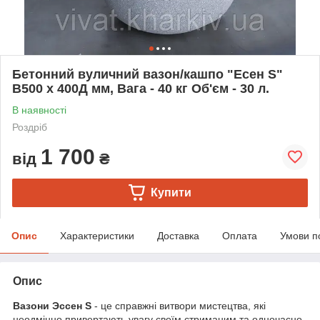
Бетонний вуличний вазон/кашпо "Есен S"
В500 x 400Д мм, Вага - 40 кг Об'єм - 30 л.
В наявності
Роздріб
1 700
від
₴
Купити
Опис
Характеристики
Доставка
Оплата
Умови п
Опис
Вазони Эссен S
- це справжні витвори мистецтва, які
неодмінно привертають увагу своїм стриманим та одночасно