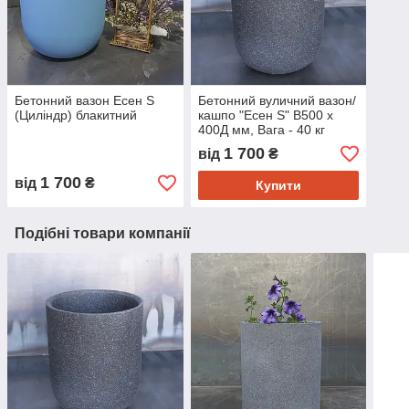
Бетонний вазон Есен S
Бетонний вуличний вазон/
(Циліндр) блакитний
кашпо "Есен S" В500 x
400Д мм, Вага - 40 кг
Об'єм - 30 л. ( чорний )
1 700
від
₴
1 700
від
₴
Купити
Подібні товари компанії