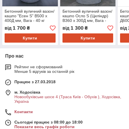
Бетонний вуличний вазон/
Бетонний вуличний вазон/
Бето
кашпо "Есен S" В500 x
кашпо Осло S (Циліндр)
кашп
400Д мм, Вага - 40 кг
В360 x 300Д мм, Вага -
Д600
Об'єм - 30 л. ( чорний )
25кг Об'єм - 15 л.
кг О
1 700
1 300
від
₴
від
₴
від
Купити
Купити
Про нас
Рейтинг не сформований
Менше 5 відгуків за останній рік
Працює з 27.03.2018
м. Ходосівка
Новообухівське шосе 4 (Траса Київ - Обухів ), Ходосівка,
Україна
Контакти
Сьогодні працює з 08:00 до 18:00
Показати весь графік роботи