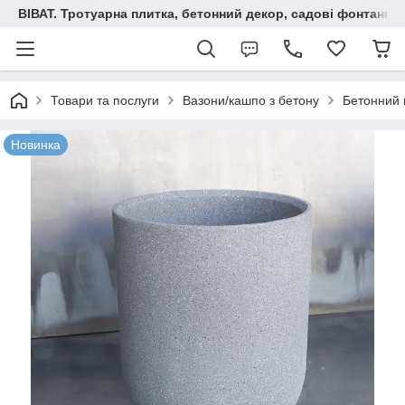
ВІВАТ. Тротуарна плитка, бетонний декор, садові фонтани 
Товари та послуги
Вазони/кашпо з бетону
Бетонний в
Новинка