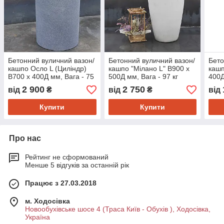
Бетонний вуличний вазон/
Бетонний вуличний вазон/
Бето
кашпо Осло L (Циліндр)
кашпо "Мілано L" В900 x
кашп
В700 x 400Д мм, Вага - 75
500Д мм, Вага - 97 кг
400Д
кг Об'єм - 50 л.
Об'єм - 85 л.
Об'є
2 900
2 750
від
₴
від
₴
від
Купити
Купити
Про нас
Рейтинг не сформований
Менше 5 відгуків за останній рік
Працює з 27.03.2018
м. Ходосівка
Новообухівське шосе 4 (Траса Київ - Обухів ), Ходосівка,
Україна