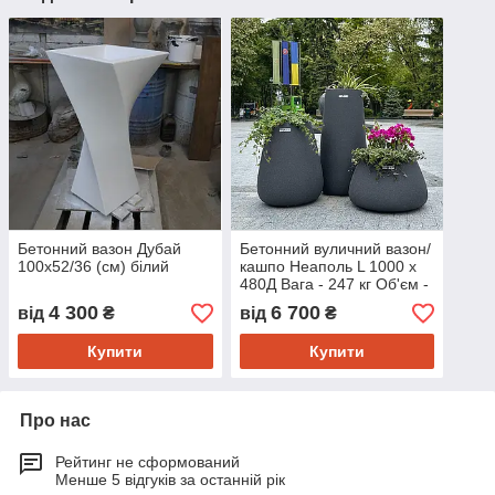
Бетонний вазон Дубай
Бетонний вуличний вазон/
100х52/36 (см) білий
кашпо Неаполь L 1000 х
480Д Вага - 247 кг Об'єм -
50 л.
4 300
6 700
від
₴
від
₴
Купити
Купити
Про нас
Рейтинг не сформований
Менше 5 відгуків за останній рік