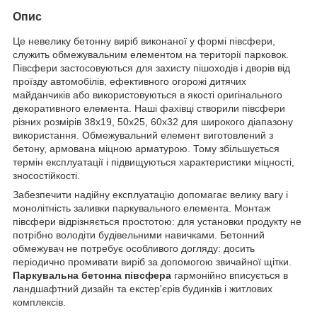
Опис
Це невелику бетонну виріб виконаної у формі півсфери,
служить обмежувальним елементом на території парковок.
Півсфери застосовуються для захисту пішоходів і дворів від
проїзду автомобілів, ефективного огорожі дитячих
майданчиків або використовуються в якості оригінального
декоративного елемента. Наші фахівці створили півсфери
різних розмірів 38х19, 50х25, 60х32 для широкого діапазону
використання. Обмежувальний елемент виготовлений з
бетону, армована міцною арматурою. Тому збільшується
термін експлуатації і підвищуються характеристики міцності,
зносостійкості.
Забезпечити надійну експлуатацію допомагає велику вагу і
монолітність заливки паркувального елемента. Монтаж
півсфери відрізняється простотою: для установки продукту не
потрібно володіти будівельними навичками. Бетонний
обмежувач не потребує особливого догляду: досить
періодично промивати виріб за допомогою звичайної щітки.
Паркувальна бетонна півсфера
гармонійно вписується в
ландшафтний дизайн та екстер'єрів будинків і житлових
комплексів.