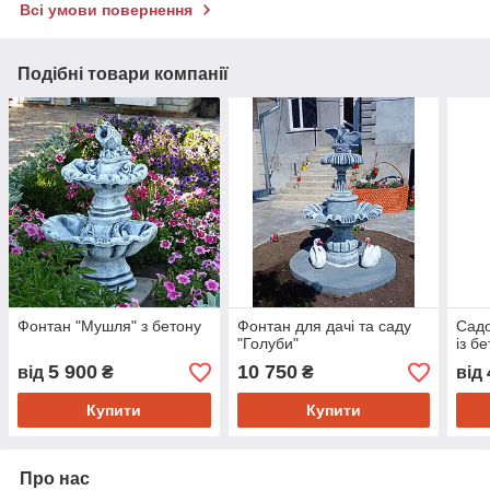
Всі умови повернення
Подібні товари компанії
Фонтан "Мушля" з бетону
Фонтан для дачі та саду
Садо
"Голуби"
із б
5 900
10 750
від
₴
₴
від
Купити
Купити
Про нас