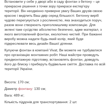
Встановити у себе у дворі або в саду фонтан з бетону – це
прекрасне рішення з точки зору прикраси екстер'єру
території. Він неодмінно приверне увагу Ваших друзів своєю
красою і виділить Ваш двір серед більшості. Бетонну виріб
чудово перегукується з рослинністю, яка знаходиться поруч,
разом вони створюють приголомшливу композицію. Для
зелені таке сусідство абсолютно безпечно, адже матеріал, з
якого виготовлений фонтан, екологічно чистий. При бажанні
виробу можна надати будь-який колір, який буде
підкреслювати весь дизайн Вашої ділянки.
Купуючи фонтан в компанії Vivat, Ви можете не турбуватися
про організацію монтажних робіт. Наші майстри проведуть
предмонтажную підготовку, встановлять фонтан, доведуть
його до блиску і приберуть будівельне сміття. Доставка по всій
території України.
Висота: 170 см;
Діаметр
фонтану
: 130 см;
Вага: 489 кг;
Кількість піддонів для транспортування: 2 шт.