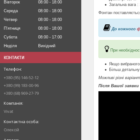
Вівторок
08:00
18:00
Загальна вага : 
Середа
08:00
18:00
Фонтан поставляється
Четвер
08:00
18:00
Пʼятниця
08:00
18:00
До
кожного
ф
Субота
08:00
17:00
Неділя
Вихідний
При необхіднос
КОНТАКТИ
Якщо вибраного 
Більш детальну
+380 (95) 146-52-12
Можливі різні варіа
+380 (99) 183-00-96
Після Вашої заявки
+380 (68) 969-27-79
Vivat
Олексій