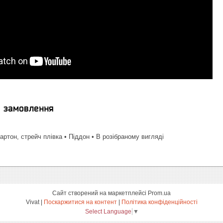
я замовлення
артон, стрейч плівка • Піддон • В розібраному вигляді
Сайт створений на маркетплейсі
Prom.ua
Vivat |
Поскаржитися на контент
|
Політика конфіденційності
Select Language
▼