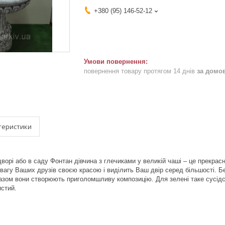
+380 (95) 146-52-12
повернення товару протягом 14 днів
за домо
теристики
ворі або в саду Фонтан дівчина з глечиками у великій чаші – це прекрасне
вагу Ваших друзів своєю красою і виділить Ваш двір серед більшості. Бе
азом вони створюють приголомшливу композицію. Для зелені таке сусідс
истий.