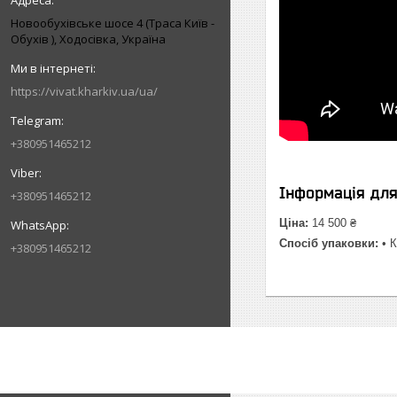
Новообухівське шосе 4 (Траса Київ -
Обухів ), Ходосівка, Україна
https://vivat.kharkiv.ua/ua/
+380951465212
Інформація дл
+380951465212
Ціна:
14 500 ₴
Спосіб упаковки:
• К
+380951465212