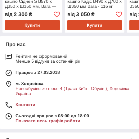
кашпо Сідней S В570 х
кашпо Кадіс В490 х Д700 х
кашп
Д350 х Ш350 мм, Вага —
Ш350 мм Вага - 116 кг
В360
80 кг, Об'єм — 35 л.
Об'єм - 71 л.
25кг
2 300
3 050
від
₴
від
₴
від
Купити
Купити
Про нас
Рейтинг не сформований
Менше 5 відгуків за останній рік
Працює з 27.03.2018
м. Ходосівка
Новообухівське шосе 4 (Траса Київ - Обухів ), Ходосівка,
Україна
Контакти
Сьогодні працює з 08:00 до 18:00
Показати весь графік роботи