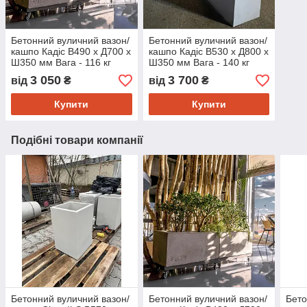
Бетонний вуличний вазон/
Бетонний вуличний вазон/
кашпо Кадіс В490 х Д700 х
кашпо Кадіс В530 х Д800 х
Ш350 мм Вага - 116 кг
Ш350 мм Вага - 140 кг
Об'єм - 71 л.
Об'єм - 85 л.
3 050
3 700
від
₴
від
₴
Купити
Купити
Подібні товари компанії
Бетонний вуличний вазон/
Бетонний вуличний вазон/
Бето