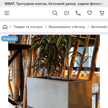
ВІВАТ. Тротуарна плитка, бетонний декор, садові фонтани 
Товари та послуги
Вазони/кашпо з бетону
Бетонний в
Новинка