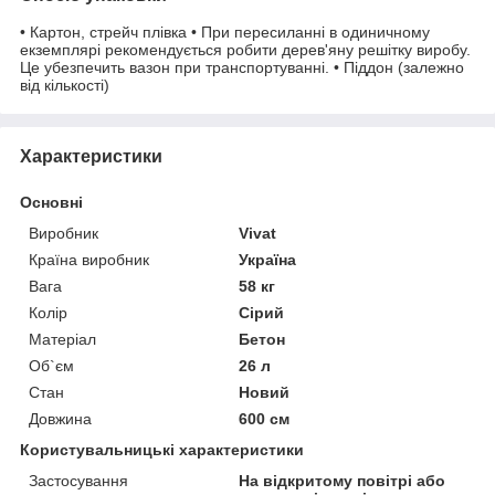
• Картон, стрейч плівка • При пересиланні в одиничному
екземплярі рекомендується робити дерев'яну решітку виробу.
Це убезпечить вазон при транспортуванні. • Піддон (залежно
від кількості)
Характеристики
Основні
Виробник
Vivat
Країна виробник
Україна
Вага
58 кг
Колір
Сірий
Матеріал
Бетон
Об`єм
26 л
Стан
Новий
Довжина
600 см
Користувальницькі характеристики
Застосування
На відкритому повітрі або