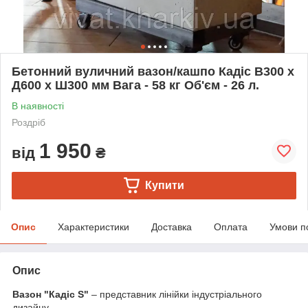
Бетонний вуличний вазон/кашпо Кадіс В300 х
Д600 х Ш300 мм Вага - 58 кг Об'єм - 26 л.
В наявності
Роздріб
1 950
від
₴
Купити
Опис
Характеристики
Доставка
Оплата
Умови п
Опис
Вазон "Кадіс S"
– представник лінійки індустріального
дизайну.